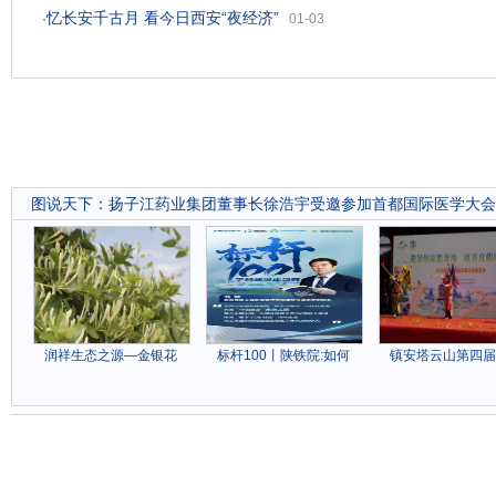
忆长安千古月 看今日西安“夜经济”
·
01-03
图说天下
：
扬子江药业集团董事长徐浩宇受邀参加首都国际医学大会
润祥生态之源—金银花
标杆100丨陕铁院:如何
镇安塔云山第四届