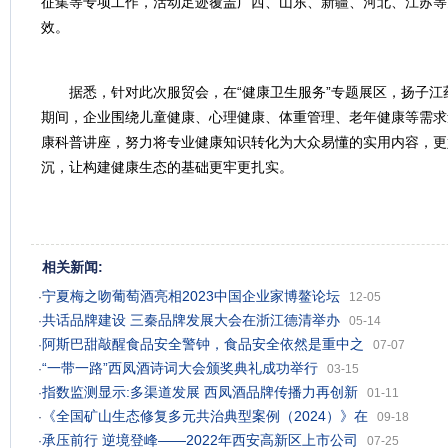
征集等专项工作，活动足迹覆盖广西、山东、新疆、河北、江苏等
效。
据悉，针对此次服贸会，在“健康卫生服务”专题展区，扬子江
期间，企业围绕儿童健康、心理健康、体重管理、老年健康等需求
康科普讲座，努力将专业健康知识转化为大众易懂的实用内容，更
沉，让构建健康生态的基础更牢更扎实。
相关新闻:
宁夏梅之吻葡萄酒亮相2023中国企业家博鳌论坛
·
12-05
共话品牌建设 三秦品牌发展大会在浙江德清举办
·
05-14
阿斯巴甜敲醒食品安全警钟，食品安全依然是重中之
·
07-07
“一带一路”西凤酒诗词大会颁奖典礼成功举行
·
03-15
指数监测显示:多渠道发展 西凤酒品牌传播力再创新
·
01-11
《全国矿山生态修复多元共治典型案例（2024）》在
·
09-18
承压前行 逆境登峰——2022年西安高新区上市公司
·
07-25