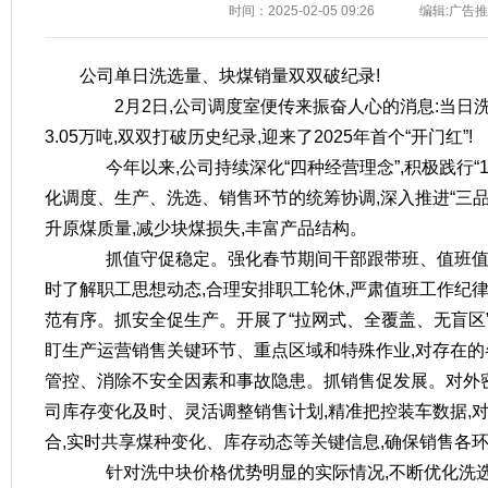
时间：2025-02-05 09:26
编辑:广告
公司单日洗选量、块煤销量双双破纪录!
2月2日,公司调度室便传来振奋人心的消息:当日洗选
3.05万吨,双双打破历史纪录,迎来了2025年首个“开门红”!
今年以来,公司持续深化“四种经营理念”,积极践行“11
化调度、生产、洗选、销售环节的统筹协调,深入推进“三品
升原煤质量,减少块煤损失,丰富产品结构。
抓值守促稳定。强化春节期间干部跟带班、值班值
时了解职工思想动态,合理安排职工轮休,严肃值班工作纪
范有序。抓安全促生产。开展了“拉网式、全覆盖、无盲区
盯生产运营销售关键环节、重点区域和特殊作业,对存在的
管控、消除不安全因素和事故隐患。抓销售促发展。对外
司库存变化及时、灵活调整销售计划,精准把控装车数据,
合,实时共享煤种变化、库存动态等关键信息,确保销售各
针对洗中块价格优势明显的实际情况,不断优化洗选