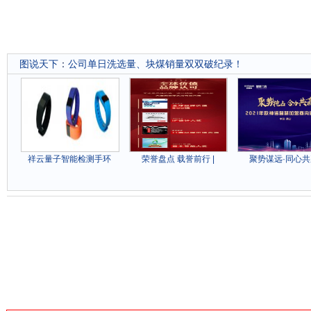
图说天下
：
公司单日洗选量、块煤销量双双破纪录！
祥云量子智能检测手环
荣誉盘点 载誉前行 |
聚势谋远·同心共赢