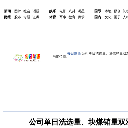
新闻
图片
社会
话题
娱乐
电影
八卦
明星
国际
本地
原创
问
财经
股市
专题
证券
体育
军事
教育
供求
国内
文化
圈子
人
每日陕西
公司单日洗选量、块煤销量双
当前位置:
公司单日洗选量、块煤销量双