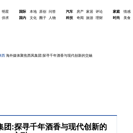
明星
国际
本地
原创
问答
汽车
房产
家居
评论
家庭
情感
供求
国内
文化
圈子
人物
科技
奇闻
旅游
理财
时尚
美食
陕西
海外媒体聚焦西凤集团:探寻千年酒香与现代创新的交融
集团:探寻千年酒香与现代创新的