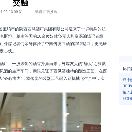
交融
-09-13 09:31
编辑:广告推送
西省宝鸡市的陕西西凤酒厂集团有限公司迎来了一群特殊的访
克斯坦、越南等国的10余位媒体负责人和资深编辑记者组
让外媒记者们亲身体验了中国传统白酒的独特魅力，更见证
定步伐。
酒厂，一股浓郁的酒香扑鼻而来，外媒友人的“醉人”之旅就
热门
凤酒的生产车间，亲眼见证了西凤酒独特的酿造工艺。在西
人“齐心协力”，将传统的装甑工艺融入到机械化生产中，实
·
银行
·
REI
·
第1
·
冠群