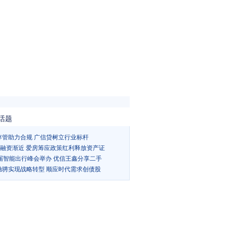
话题
存管助力合规 广信贷树立行业标杆
Ts融资渐近 爱房筹应政策红利释放资产证
5届智能出行峰会举办 优信王鑫分享二手
驰骋实现战略转型 顺应时代需求创债股