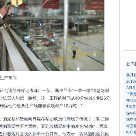
新闻
林丹
生产车间
20
A股头
让到访的外媒记者耳目一新。斯里兰卡“一带一路”信息网创
下周
些机器人能把（装甑）这一工序的时间从40分钟减少到25分
前华
难怪他们这条生产线能够实现年产10万吨！”
5男
深V
前厅的泥塑和壁画向外媒考察团成员们展现了传统手工制曲操
踏空
酒的重要性不言而喻。看到玻璃展柜中的麦色“砖块”，西班
祥云
打印
·巴尔赛洛对曲块的原料十分好奇。他表示，西凤酒制曲的原