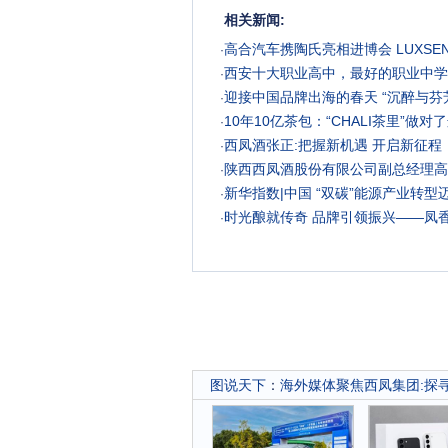
相关新闻:
高合汽车携陶氏亮相进博会 LUXSE
·
西安十大职业高中，最好的职业中学
·
迎接中国品牌出海的春天 “沉醉与芬芳
·
10年10亿茶包：“CHALI茶里”做对
·
西凤酒张正:把握新机遇 开启新征程
·
陕西西凤酒股份有限公司副总经理高
·
新华指数|中国 “双碳”能源产业转型
·
时光酿就传奇 品牌引领振兴——凤香
·
图说天下
：
海外媒体聚焦西凤集团:探