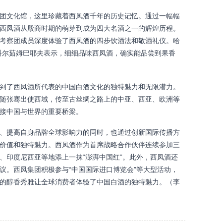
团文化馆，这里珍藏着西凤酒千年的历史记忆。通过一幅幅
西凤酒从殷商时期的萌芽到成为四大名酒之一的辉煌历程。
考察团成员深度体验了西凤酒的四步饮酒法和敬酒礼仪。哈
科尔茹姆巴耶夫表示，细细品味西凤酒，确实能品尝到果香
到了西凤酒所代表的中国白酒文化的独特魅力和无限潜力。
随张骞出使西域，传至古丝绸之路上的中亚、西亚、欧洲等
接中国与世界的重要桥梁。
、提高自身品牌全球影响力的同时，也通过创新国际传播方
价值和独特魅力。西凤酒作为首席战略合作伙伴连续参加三
、印度尼西亚等地添上一抹“澎湃中国红”。此外，西凤酒还
议。西凤集团积极参与“中国国际进口博览会”等大型活动，
的醇香秀雅让全球消费者体验了中国白酒的独特魅力。（李