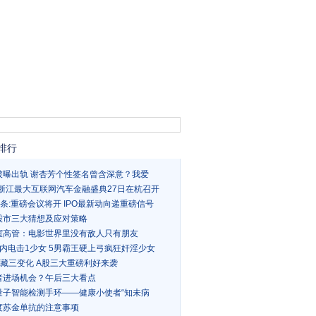
排行
被曝出轨 谢杏芳个性签名曾含深意？我爱
16浙江最大互联网汽车金融盛典27日在杭召开
条:重磅会议将开 IPO最新动向递重磅信号
股市三大猜想及应对策略
谊高管：电影世界里没有敌人只有朋友
房内电击1少女 5男霸王硬上弓疯狂奸淫少女
暗藏三变化 A股三大重磅利好来袭
者进场机会？午后三大看点
量子智能检测手环——健康小使者“知未病
度苏金单抗的注意事项